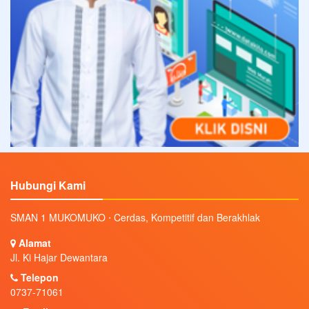
Hubungi Kami
SMAN 1 MUKOMUKO ⋅ Cerdas, Kompetitif dan Berakhlak
Alamat
Jl. Ki Hajar Dewantara
Telepon
0737-71061