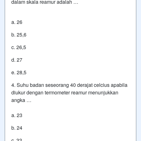
dalam skala reamur adalah …
a. 26
b. 25,6
c. 26,5
d. 27
e. 28,5
4. Suhu badan seseorang 40 derajat celcius apabila
diukur dengan termometer reamur menunjukkan
angka …
a. 23
b. 24
c. 32