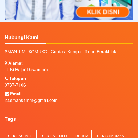
Hubungi Kami
SMAN 1 MUKOMUKO ⋅ Cerdas, Kompetitif dan Berakhlak
Alamat
Jl. Ki Hajar Dewantara
Telepon
0737-71061
Email
ict.sman01mm@gmail.com
Tags
SEKILAS-INFO
SEKILAS INFO
BERITA
PENGUMUMAN