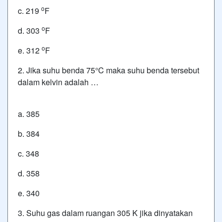
o
c. 219
F
o
d. 303
F
o
e. 312
F
2. Jika suhu benda 75°C maka suhu benda tersebut
dalam kelvin adalah …
a. 385
b. 384
c. 348
d. 358
e. 340
3. Suhu gas dalam ruangan 305 K jika dinyatakan