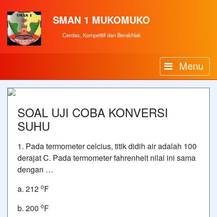
SMAN 1 MUKOMUKO
Cerdas, Kompetitif dan Berakhlak
Menu
SOAL UJI COBA KONVERSI
SUHU
1. Pada termometer celcius, titik didih air adalah 100
derajat C. Pada termometer fahrenheit nilai ini sama
dengan …
o
a. 212
F
o
b. 200
F