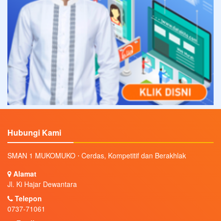
Hubungi Kami
SMAN 1 MUKOMUKO ⋅ Cerdas, Kompetitif dan Berakhlak
Alamat
Jl. Ki Hajar Dewantara
Telepon
0737-71061